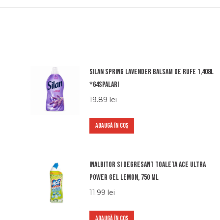
Silan spring lavender balsam de rufe 1,408l
*64spalari
19.89
lei
ADAUGĂ ÎN COȘ
Inalbitor si degresant toaleta Ace Ultra
Power gel Lemon, 750 ml
11.99
lei
ADAUGĂ ÎN COȘ