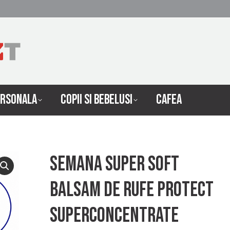
 INTRETINERE
INGRIJIRE PERSONALA
COPII SI 
ERSONALA
COPII SI BEBELUSI
CAFEA
Semana super soft
balsam de rufe protect
superconcentrate