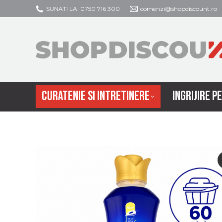
SUNATI LA: 0750 716 300
comenzi@shopdiscount.ro
CURATENIE SI
CURATENIE SI INTRETINERE
INGRIJIRE P