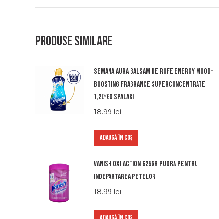
Produse similare
Semana aura balsam de rufe energy mood-
boosting fragrance superconcentrate
1,2l*60 spalari
18.99
lei
ADAUGĂ ÎN COȘ
Vanish oxi action 625gr pudra pentru
indepartarea petelor
18.99
lei
ADAUGĂ ÎN COȘ