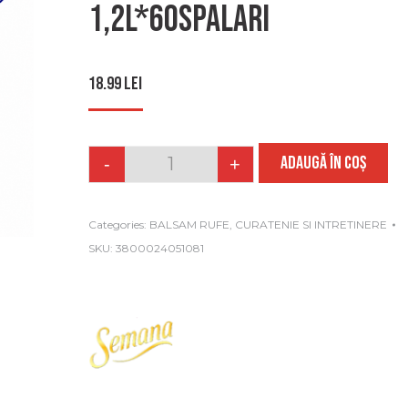
1,2l*60spalari
18.99
lei
ADAUGĂ ÎN COȘ
-
+
Quantity
Categories:
BALSAM RUFE
,
CURATENIE SI INTRETINERE
SKU:
3800024051081