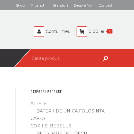
Search:
Shop
Promotii
Branduri
Despre Noi
Contact
BEBELUSI
CAFEA
Contul meu
0.00
lei
0
Search:
Categorii produse
ALTELE
BATERII DE UNICA FOLOSINTA
CAFEA
COPII SI BEBELUSI
BETISOARE DE URECHI