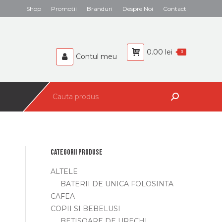
Shop
Promotii
Branduri
Despre Noi
Contact
0.00
lei
0
Contul meu
Search:
Categorii produse
ALTELE
BATERII DE UNICA FOLOSINTA
CAFEA
COPII SI BEBELUSI
BETISOARE DE URECHI