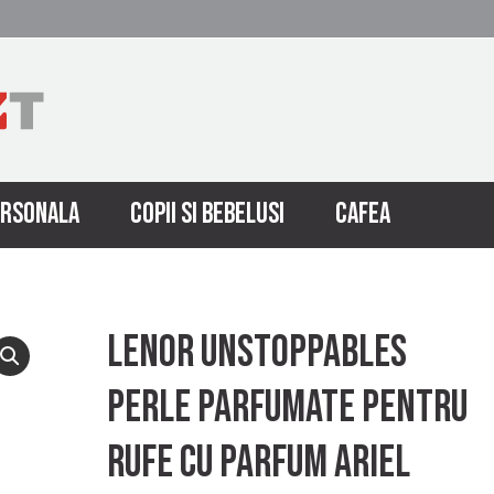
ERSONALA
COPII SI BEBELUSI
CAFEA
Lenor unstoppables
perle parfumate pentru
rufe cu parfum ariel