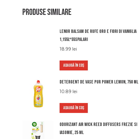
Produse similare
Lenor balsam de rufe oro e fiori di vaniglia
1,155l*55spalari
18.99
lei
ADAUGĂ ÎN COȘ
Detergent de vase Pur Power Lemon, 750 ml
10.89
lei
ADAUGĂ ÎN COȘ
Odorizant Air Wick Reed Diffusers Frezie si
Iasomie, 25 ml