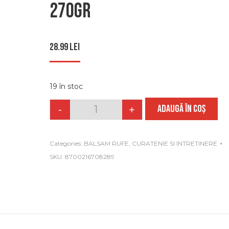
270gr
28.99
lei
19 în stoc
ADAUGĂ ÎN COȘ
-
+
Quantity
Categories:
BALSAM RUFE
,
CURATENIE SI INTRETINERE
SKU:
8700216708289