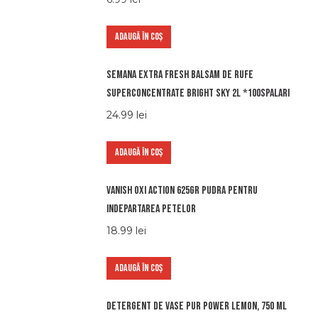
ADAUGĂ ÎN COȘ
Semana extra fresh balsam de rufe
superconcentrate bright sky 2l *100spalari
24.99
lei
ADAUGĂ ÎN COȘ
Vanish oxi action 625gr pudra pentru
indepartarea petelor
18.99
lei
ADAUGĂ ÎN COȘ
Detergent de vase Pur Power Lemon, 750 ml