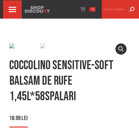
Search:
0
Coccolino sensitive-soft
balsam de rufe
1,45l*58spalari
18.99
lei