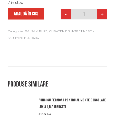
7 în stoc
ADAUGĂ ÎN COȘ
-
+
Quantity
Categories:
BALSAM RUFE
,
CURATENIE SI INTRETINERE
SKU:
8720181410604
Produse similare
Pungi cu fermoar pentru alimente congelate
luxia 1,5l*15bucati
6.99
lei